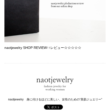
naotjewelry SHOP REVIEW↑↑レビュー☆☆☆☆☆
naotjewelry 身に付けるほどに美しい、女性のための“美肌ジュエリー”