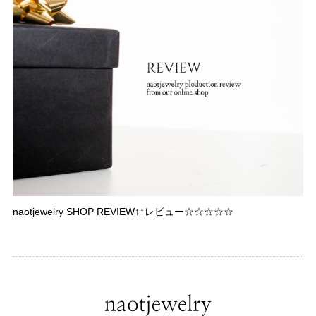
naotjewelry SHOP REVIEW↑↑レビュー☆☆☆☆☆