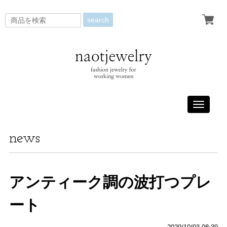
search
Toggle
navigati
news
アンティーク調の波打つプレ
ート