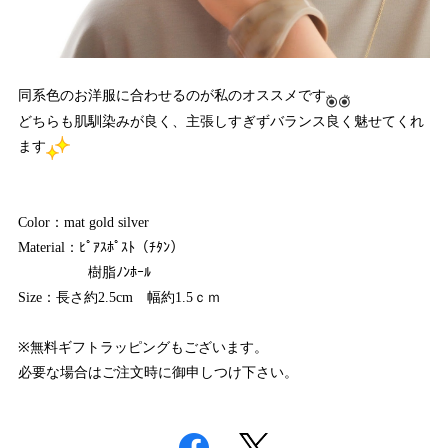
同系色のお洋服に合わせるのが私のオススメです
どちらも肌馴染みが良く、主張しすぎずバランス良く魅せてくれ
ます
Color：mat gold silver
Material：ﾋﾟｱｽﾎﾟｽﾄ（ﾁﾀﾝ）
樹脂ﾉﾝﾎｰﾙ
Size：長さ約2.5cm 幅約1.5ｃｍ
※無料ギフトラッピングもございます。
必要な場合はご注文時に御申しつけ下さい。