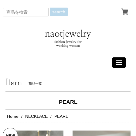
search
Toggle
navigati
Item
商品一覧
PEARL
Home
NECKLACE
PEARL