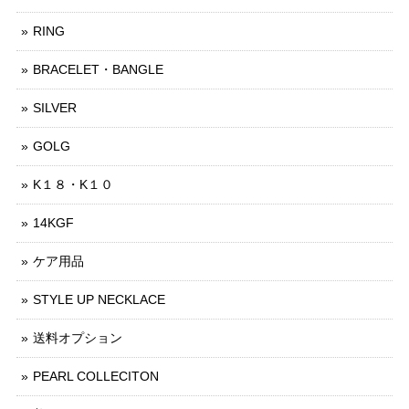
RING
BRACELET・BANGLE
SILVER
GOLG
K１８・K１０
14KGF
ケア用品
STYLE UP NECKLACE
送料オプション
PEARL COLLECITON