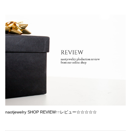
naotjewelry SHOP REVIEW↑↑レビュー☆☆☆☆☆