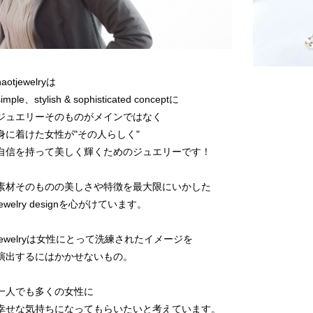
naotjewelryは
simple、stylish & sophisticated conceptに
ジュエリーそのものがメインではなく
身に着けた女性が"その人らしく"
自信を持って美しく輝くためのジュエリーです！
素材そのものの美しさや特徴を最大限にいかした
jewelry designを心がけています。
jewelryは女性にとって洗練されたイメージを
演出するにはかかせないもの。
一人でも多くの女性に
幸せな気持ちになってもらいたいと考えています。