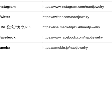
Instagram
https://www.instagram.com/naotjewelry
Twitter
https://twitter.com/naotjewelry
LINE公式アカウント
https://line.me/R/ti/p/%40naotjewelry
Facebook
https://www.facebook.com/naotjewelry
Ameba
https://ameblo.jp/naotjewelry