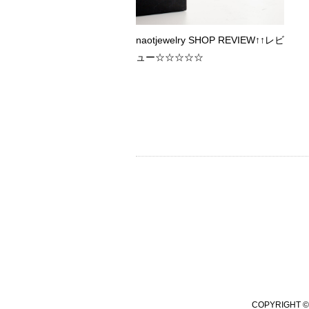
naotjewelry SHOP REVIEW↑↑レビ
ュー☆☆☆☆☆
COPYRIGHT