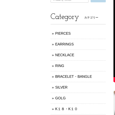
Category
カテゴリー
PIERCES
EARRINGS
NECKLACE
RING
BRACELET・BANGLE
SILVER
GOLG
K１８・K１０