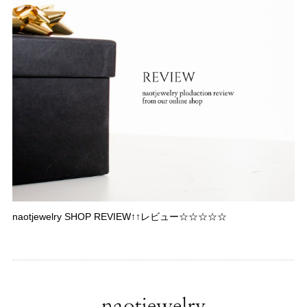
naotjewelry SHOP REVIEW↑↑レビュー☆☆☆☆☆