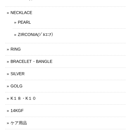
NECKLACE
PEARL
ZIRCONIA(ｼﾞﾙｺﾆｱ）
RING
BRACELET・BANGLE
SILVER
GOLG
K１８・K１０
14KGF
ケア用品