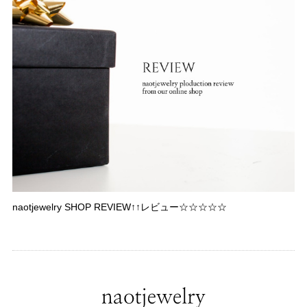
naotjewelry SHOP REVIEW↑↑レビュー☆☆☆☆☆