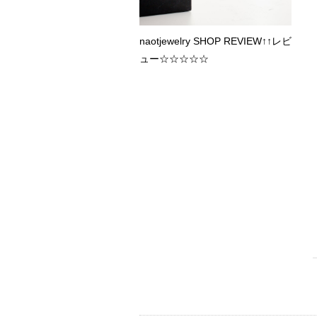
naotjewelry SHOP REVIEW↑↑レビ
ュー☆☆☆☆☆