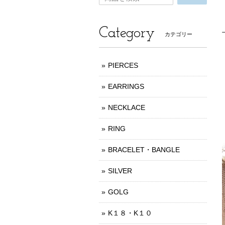
Category
カテゴリー
PIERCES
EARRINGS
NECKLACE
RING
BRACELET・BANGLE
SILVER
GOLG
K１８・K１０