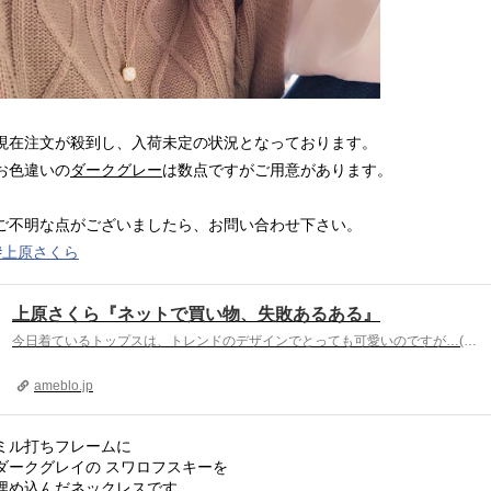
現在注文が殺到し、入荷未定の状況となっております。
お色違いの
ダークグレー
は数点ですがご用意があります。
ご不明な点がございましたら、お問い合わせ下さい。
#
上原さくら
上原さくら『ネットで買い物、失敗あるある』
今日着ているトップスは、トレンドのデザインでとっても可愛いのですが…(重ね着風の1枚です。サイドはリボン結びでも、ゆるくかけて垂らしても)これが届いた時はやっ…
ameblo.jp
ミル打ちフレームに
ダークグレイの スワロフスキーを
埋め込んだネックレスです。