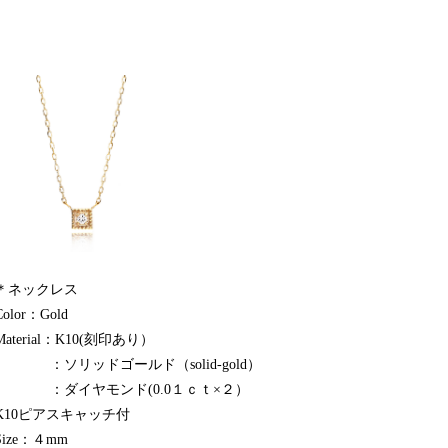
＊ネックレス
Color：Gold
Material：K10(刻印あり）
：ソリッドゴールド（solid-gold）
：ダイヤモンド(0.0１ｃｔ×２）
K10ピアスキャッチ付
Size：４mm