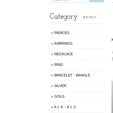
Category
カテゴリー
PIERCES
EARRINGS
NECKLACE
RING
BRACELET・BANGLE
SILVER
GOLG
K１８・K１０