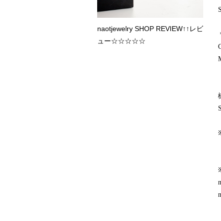
naotjewelry SHOP REVIEW↑↑レビ
ュー☆☆☆☆☆