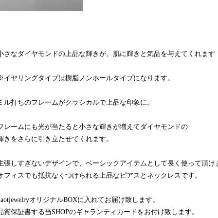
小さなダイヤモンドの上品な輝きが、肌に輝きと気品を与えてくれます
※イヤリングタイプは樹脂ノンホールタイプになります。
ミル打ちのフレームがクラシカルで上品な印象に。
フレームにも光が当たると小さな輝きが増えてダイヤモンドの
輝きをさらに引き立たせてくれます。
主張しすぎないデザインで、ベーシックアイテムとして長く使って頂け
オフィスでも抵抗なくつけられる上品なピアスとネックレスです。
naotjewelryオリジナルBOXに入れてお届け致します。
品質保証書する当SHOPのギャランティカードをお付け致します。