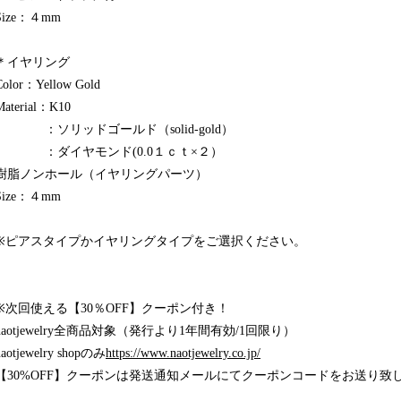
Size：４mm
＊イヤリング
Color：Yellow Gold
Material：K10
：ソリッドゴールド（solid-gold）
：ダイヤモンド(0.0１ｃｔ×２）
樹脂ノンホール（イヤリングパーツ）
Size：４mm
※ピアスタイプかイヤリングタイプをご選択ください。
※次回使える【30％OFF】クーポン付き！
naotjewelry全商品対象（発行より1年間有効/1回限り）
naotjewelry shopのみ
https://www.naotjewelry.co.jp/
【30%OFF】クーポンは発送通知メールにてクーポンコードをお送り致