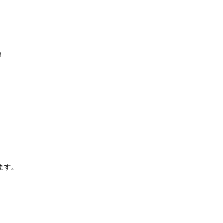
！
ます。