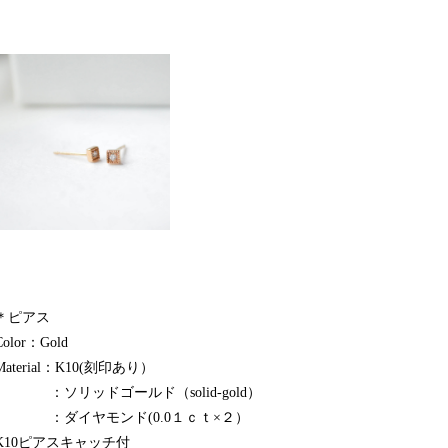
＊ピアス
Color：Gold
Material：K10(刻印あり）
：ソリッドゴールド（solid-gold）
：ダイヤモンド(0.0１ｃｔ×２）
K10ピアスキャッチ付