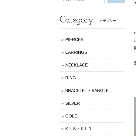
Category
カテゴリー
PIERCES
EARRINGS
NECKLACE
RING
BRACELET・BANGLE
SILVER
GOLG
K１８・K１０