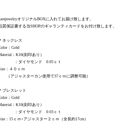
naotjewelryオリジナルBOXに入れてお届け致します。
品質保証書する当SHOPのギャランティカードをお付け致します。
＊ネックレス
Color：Gold
Material：K10(刻印あり）
：ダイヤモンド 0.05ｃｔ
Size：４０ｃｍ
（アジャスターカン使用で37ｃｍに調整可能）
＊ブレスレット
Color：Gold
Material：K10(刻印あり）
：ダイヤモンド 0.03ｃｔ
Size：15ｃｍ+アジャスター２ｃｍ（全長約17cm）