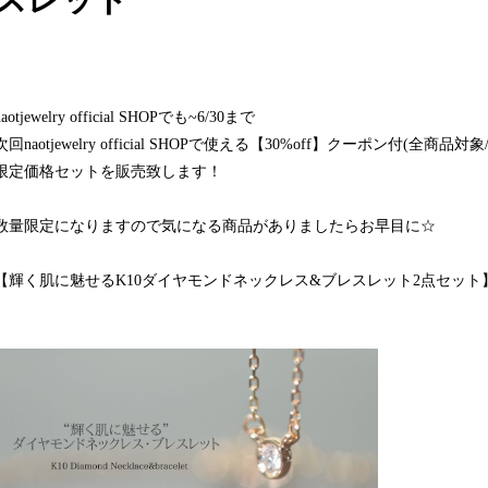
naotjewelry official SHOPでも~6/30まで
次回naotjewelry official SHOPで使える【30%off】クーポン付(全商品
限定価格セットを販売致します！
数量限定になりますので気になる商品がありましたらお早目に☆
【輝く肌に魅せるK10ダイヤモンドネックレス&ブレスレット2点セット