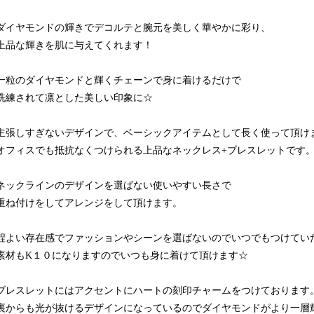
ダイヤモンドの輝きでデコルテと腕元を美しく華やかに彩り、
上品な輝きを肌に与えてくれます！
一粒のダイヤモンドと輝くチェーンで身に着けるだけで
洗練されて凛とした美しい印象に☆
主張しすぎないデザインで、ベーシックアイテムとして長く使って頂け
オフィスでも抵抗なくつけられる上品なネックレス+ブレスレットです
ネックラインのデザインを選ばない使いやすい長さで
重ね付けをしてアレンジをして頂けます。
程よい存在感でファッションやシーンを選ばないのでいつでもつけてい
素材もK１０になりますのでいつも身に着けて頂けます☆
ブレスレットにはアクセントにハートの刻印チャームをつけております
裏からも光が抜けるデザインになっているのでダイヤモンドがより一層