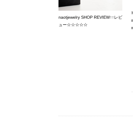
naotjewelry SHOP REVIEW↑↑レビ
ュー☆☆☆☆☆