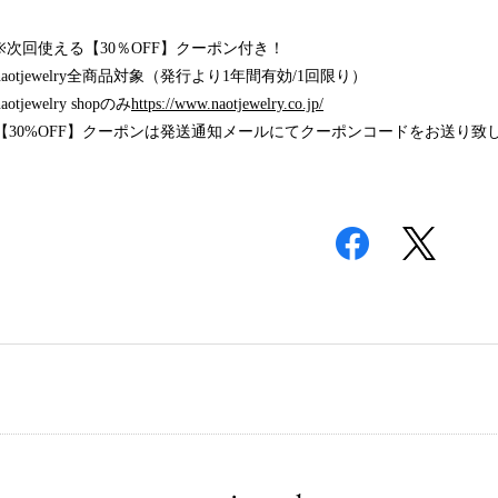
※次回使える【30％OFF】クーポン付き！
naotjewelry全商品対象（発行より1年間有効/1回限り）
naotjewelry shopのみ
https://www.naotjewelry.co.jp/
【30%OFF】クーポンは発送通知メールにてクーポンコードをお送り致