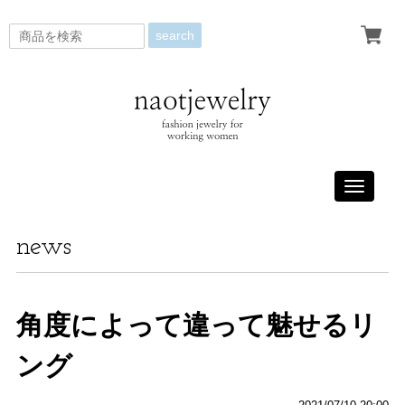
search
Toggle
navigati
news
角度によって違って魅せるリ
ング