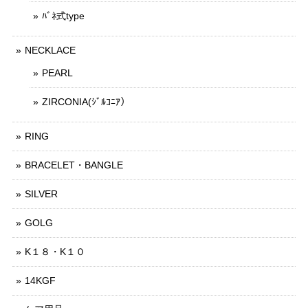
ﾊﾞﾈ式type
NECKLACE
PEARL
ZIRCONIA(ｼﾞﾙｺﾆｱ）
RING
BRACELET・BANGLE
SILVER
GOLG
K１８・K１０
14KGF