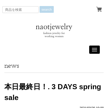
search
Toggle
navigati
news
本日最終日！. 3 DAYS spring
sale