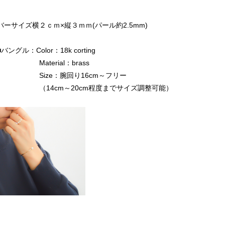
バーサイズ横２ｃｍ×縦３ｍｍ(パール約2.5mm)
■バングル：Color：18k corting
Material：brass
Size：腕回り16cm～フリー
（14cm～20cm程度までサイズ調整可能）