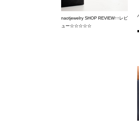
naotjewelry SHOP REVIEW↑↑レビ
ュー☆☆☆☆☆