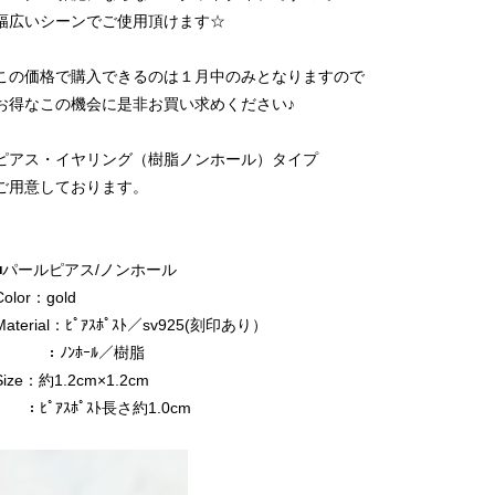
幅広いシーンでご使用頂けます☆
この価格で購入できるのは１月中のみとなりますので
お得なこの機会に是非お買い求めください♪
ピアス・イヤリング（樹脂ノンホール）タイプ
ご用意しております。
■パールピアス/ノンホール
Color：gold
Material：ﾋﾟｱｽﾎﾟｽﾄ／sv925(刻印あり）
：ﾉﾝﾎｰﾙ／樹脂
Size：約1.2cm×1.2cm
：ﾋﾟｱｽﾎﾟｽﾄ長さ約1.0cm