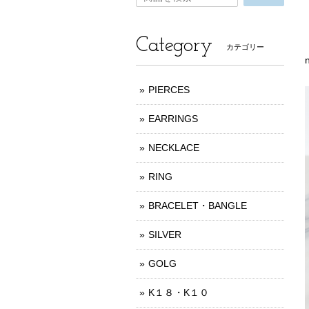
Category
カテゴリー
PIERCES
EARRINGS
NECKLACE
RING
BRACELET・BANGLE
SILVER
GOLG
K１８・K１０