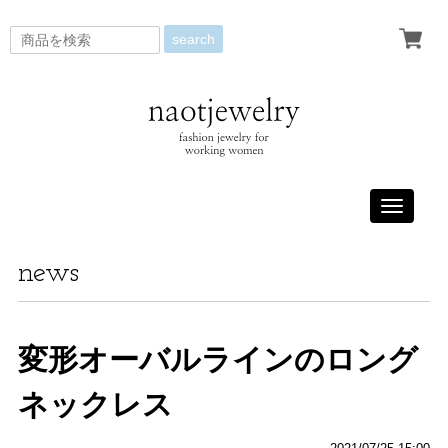
search
Toggle
navigati
news
変形オーバルラインのロング
ネックレス