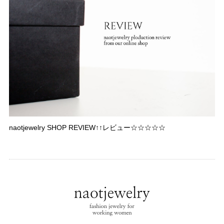
naotjewelry SHOP REVIEW↑↑レビュー☆☆☆☆☆