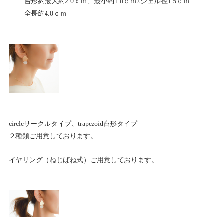
台形約最大約2.0ｃｍ、最小約1.0ｃｍ×シェル径1.5ｃｍ
全長約4.0ｃｍ
circleサークルタイプ、trapezoid台形タイプ
２種類ご用意しております。
イヤリング（ねじばね式）ご用意しております。