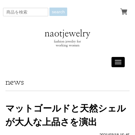
search
Toggle
navigati
news
マットゴールドと天然シェル
が大人な上品さを演出