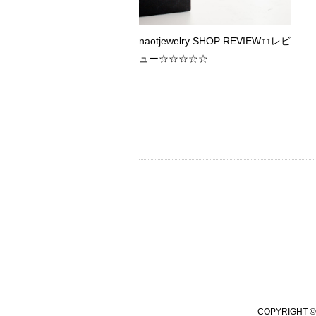
naotjewelry SHOP REVIEW↑↑レビ
ュー☆☆☆☆☆
COPYRIGHT