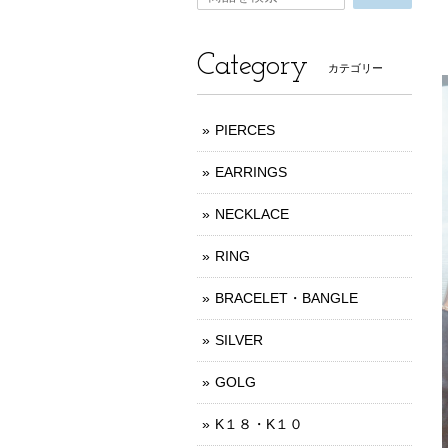
Category
カテゴリー
PIERCES
EARRINGS
NECKLACE
RING
BRACELET・BANGLE
SILVER
GOLG
K１８・K１０