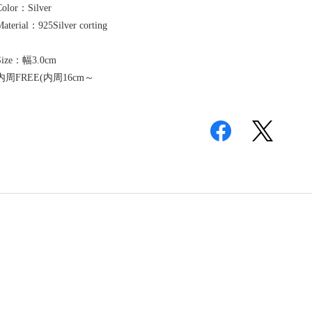
Color：Silver
Material：925Silver corting
Size：幅3.0cm
内周FREE(内周16cm～