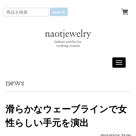
search
Toggle
navigati
news
滑らかなウェーブラインで女
性らしい手元を演出