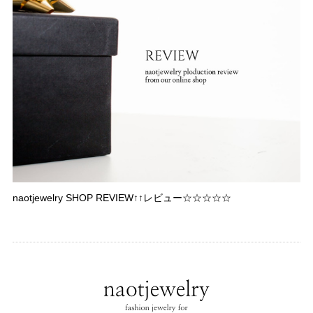
naotjewelry SHOP REVIEW↑↑レビュー☆☆☆☆☆