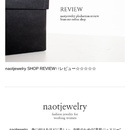
naotjewelry SHOP REVIEW↑↑レビュー☆☆☆☆☆
naotjewelry 身に付けるほどに美しい、女性のための“美肌ジュエリー”