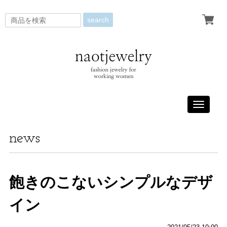
search
Toggle
navigati
news
飽きのこないシンプルなデザ
イン