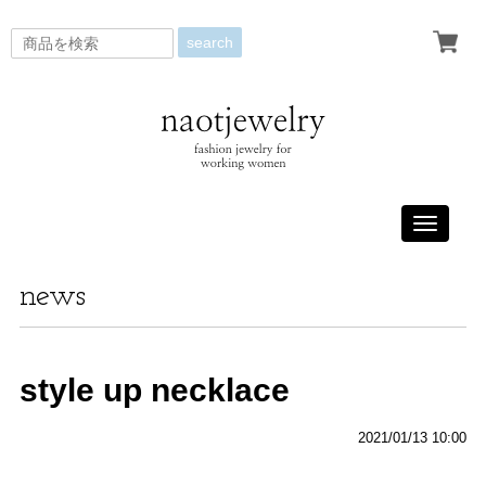
search
Toggle
navigati
news
style up necklace
2021/01/13 10:00