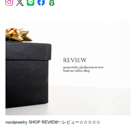
naotjewelry SHOP REVIEW↑↑レビュー☆☆☆☆☆