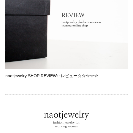
naotjewelry SHOP REVIEW↑↑レビュー☆☆☆☆☆