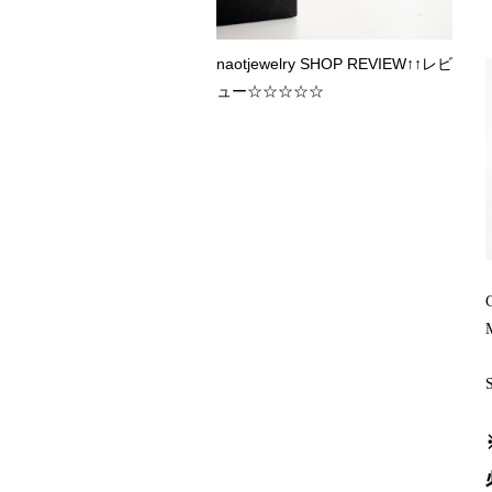
naotjewelry SHOP REVIEW↑↑レビ
ュー☆☆☆☆☆