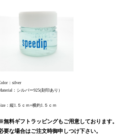
Color：silver
Material：シルバー925(刻印あり）
Size：縦1.５ｃｍ×横約1.５ｃｍ
※無料ギフトラッピングもご用意しております。
必要な場合はご注文時御申しつけ下さい。