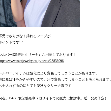
耳元でさりげなく揺れるフープが
ポイントです♡
シルバー925専用クリーナもご用意しております！
ttps://www.naotjewelry.co.jp/items/28836096
シルバーアイテムは酸化により変色してしまうことがあります。
特に夏は汗をかきやすいので、汗で変色してしまうことも考えられます
お手入れするのにとても便利なクリーナ液です！
BASE限定販売中（他サイトでの販売は検討中。近日発売予定）
現在、