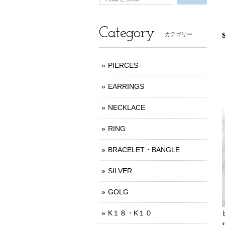
Category
カテゴリー
PIERCES
EARRINGS
NECKLACE
RING
BRACELET・BANGLE
SILVER
GOLG
K１８・K１０