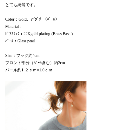
とても綺麗です。
Color：Gold、ｱｲﾎﾞﾘｰ（ﾊﾟｰﾙ）
Material：
ﾋﾟｱｽﾌｯｸ：22Kgold plating (Brass Base )
ﾊﾟｰﾙ：Glass pearl
Size：フック約4cm
フロント部分（ﾊﾟｰﾙ含む）約2cm
パール約1.２ｃｍ×1.0ｃｍ