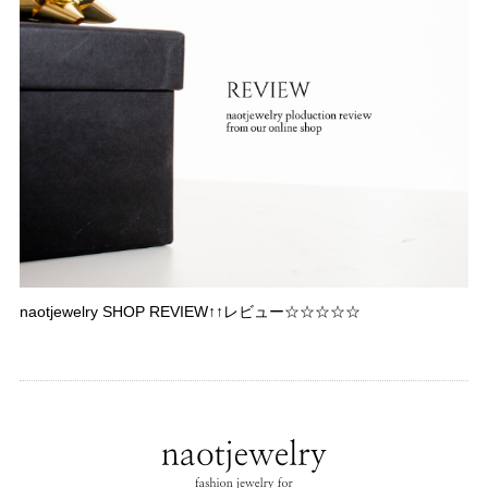
naotjewelry SHOP REVIEW↑↑レビュー☆☆☆☆☆