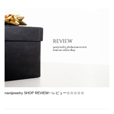
naotjewelry SHOP REVIEW↑↑レビュー☆☆☆☆☆