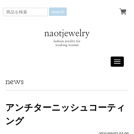
search
Toggle
navigati
news
アンチターニッシュコーティ
ング