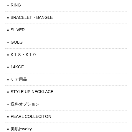
RING
BRACELET・BANGLE
SILVER
GOLG
K１８・K１０
14KGF
ケア用品
STYLE UP NECKLACE
送料オプション
PEARL COLLECITON
美肌jewelry