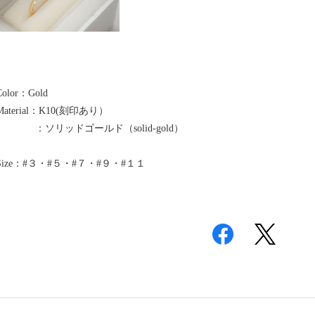
Color：Gold
Material：K10(刻印あり）
：ソリッドゴールド（solid-gold）
Size：#３・#５・#７・#９・#１１