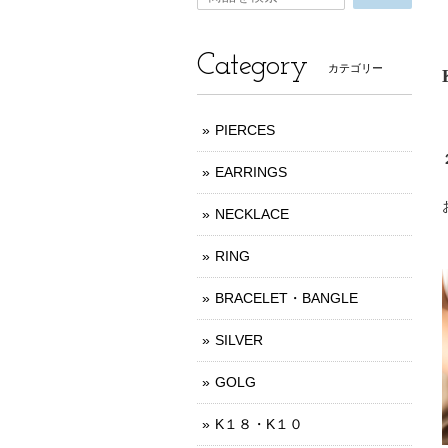
Category
カテゴリー
PIERCES
EARRINGS
NECKLACE
RING
BRACELET・BANGLE
SILVER
GOLG
K１８・K１０