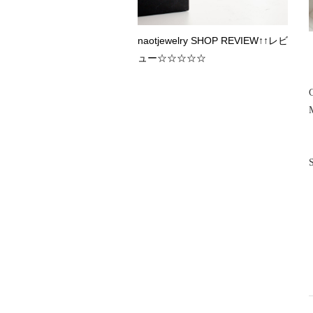
naotjewelry SHOP REVIEW↑↑レビ
ュー☆☆☆☆☆