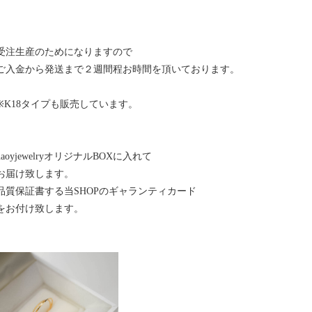
受注生産のためになりますので
ご入金から発送まで２週間程お時間を頂いております。
※K18タイプも販売しています。
naoyjewelryオリジナルBOXに入れて
お届け致します。
品質保証書する当SHOPのギャランティカード
をお付け致します。