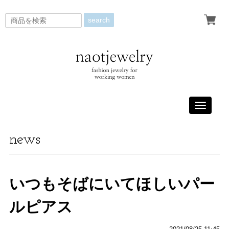
search
Toggle
navigati
news
いつもそばにいてほしいパー
ルピアス