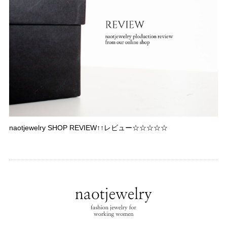
naotjewelry SHOP REVIEW↑↑レビュー☆☆☆☆☆