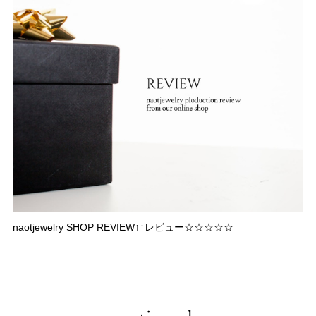
naotjewelry SHOP REVIEW↑↑レビュー☆☆☆☆☆