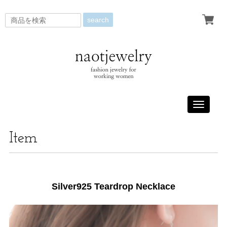
search
Toggle
navigati
Item
Silver925 Teardrop Necklace