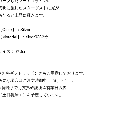
カーブしたマーキスラインに
表明に施したスターダストに光が
あたると上品に輝きます。
【Color】：Silver
【Material】：silver925ﾌｯｸ
サイズ： 約3cm
※無料ギフトラッピングもご用意しております。
必要な場合はご注文時御申しつけ下さい。
※発送までお支払確認後４営業日以内
（土日祝除く）を予定しています。