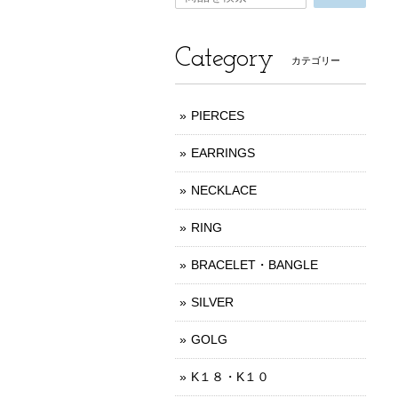
Category
カテゴリー
PIERCES
EARRINGS
NECKLACE
RING
BRACELET・BANGLE
SILVER
GOLG
K１８・K１０