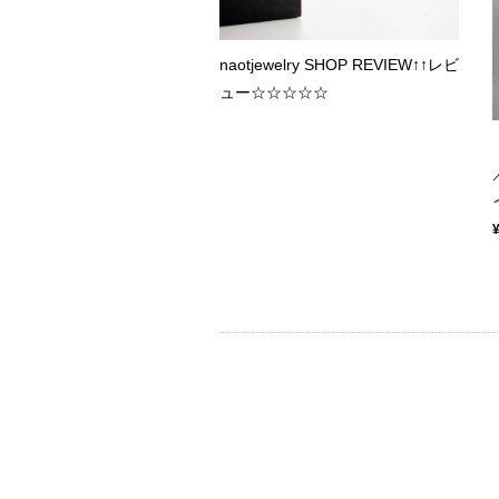
naotjewelry SHOP REVIEW↑↑レビ
ュー☆☆☆☆☆