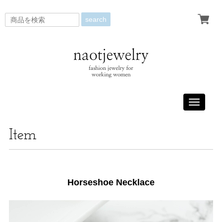
search
Toggle
navigati
Item
Horseshoe Necklace