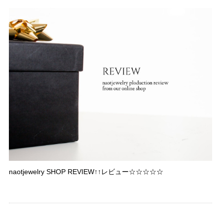
naotjewelry SHOP REVIEW↑↑レビュー☆☆☆☆☆