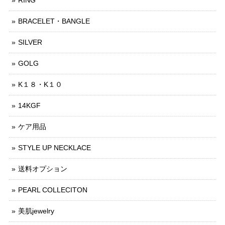
RING
BRACELET・BANGLE
SILVER
GOLG
K１８・K１０
14KGF
ケア用品
STYLE UP NECKLACE
送料オプション
PEARL COLLECITON
美肌jewelry