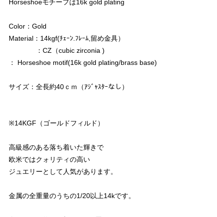
Horseshoeモチーフは16k gold plating
Color：Gold
Material：14kgf(ﾁｪｰﾝ.ﾌﾚｰﾑ,留め金具）
：CZ（cubic zirconia )
： Horseshoe motif(16k gold plating/brass base)
サイズ：全長約40ｃｍ（ｱｼﾞｬｽﾀｰなし）
※14KGF（ゴールドフィルド）
高級感のある落ち着いた輝きで
欧米ではクォリティの高い
ジュエリーとして人気があります。
金属の全重量のうちの1/20以上14kです。