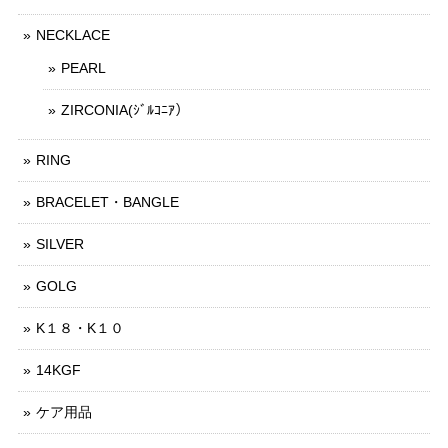
NECKLACE
PEARL
ZIRCONIA(ｼﾞﾙｺﾆｱ）
RING
BRACELET・BANGLE
SILVER
GOLG
K１８・K１０
14KGF
ケア用品