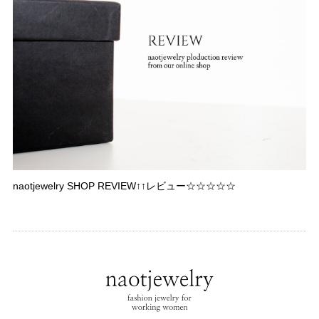
naotjewelry SHOP REVIEW↑↑レビュー☆☆☆☆☆