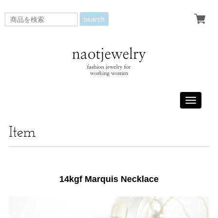
search
Toggle
navigati
Item
14kgf Marquis Necklace