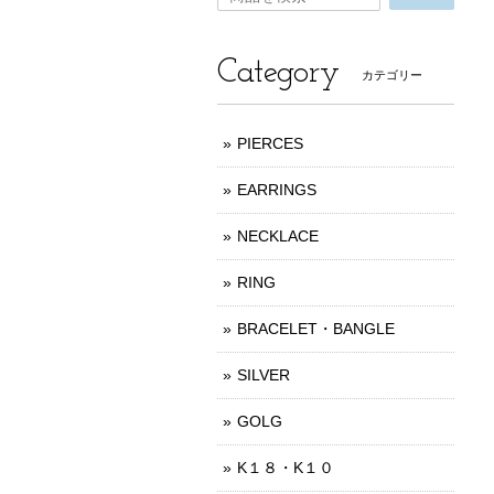
Category
カテゴリー
PIERCES
EARRINGS
NECKLACE
RING
BRACELET・BANGLE
SILVER
GOLG
K１８・K１０