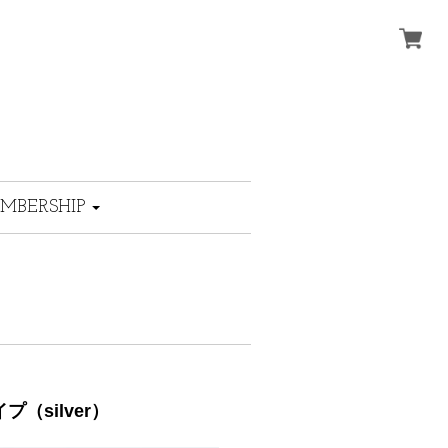
MBERSHIP
タイプ（silver）