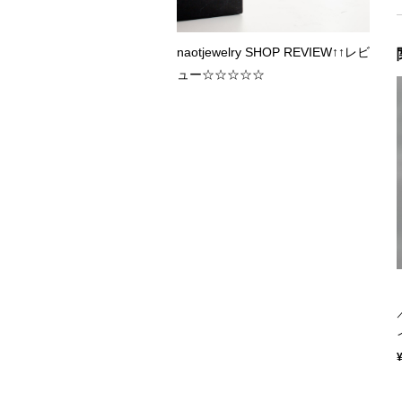
naotjewelry SHOP REVIEW↑↑レビ
ュー☆☆☆☆☆