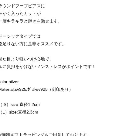
ラウンドフープピアスに
細かく入ったカットが
一層キラキラと輝きを魅せます。
ベーシックタイプでは
物足りない方に是非オススメです。
見た目より軽いつけ心地で、
耳に負担をかけないノンストレスがポイントです！
olor:silver
Material:sv925/ﾎﾟｽﾄsv925（刻印あり）
（ S）size:直径1.2cm
（L）size:直径2.3cm
※無料ギフトラッピングもご用意しております。