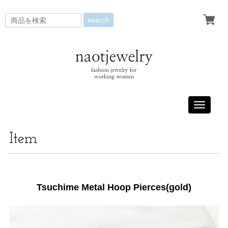
search
Toggle
navigati
Item
Tsuchime Metal Hoop Pierces(gold)