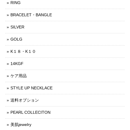
RING
BRACELET・BANGLE
SILVER
GOLG
K１８・K１０
14KGF
ケア用品
STYLE UP NECKLACE
送料オプション
PEARL COLLECITON
美肌jewelry