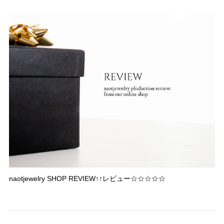
naotjewelry SHOP REVIEW↑↑レビュー☆☆☆☆☆