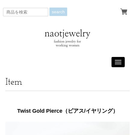
search
Toggle
navigati
Item
Twist Gold Pierce（ピアス/イヤリング）