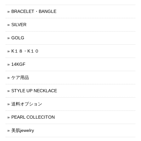
BRACELET・BANGLE
SILVER
GOLG
K１８・K１０
14KGF
ケア用品
STYLE UP NECKLACE
送料オプション
PEARL COLLECITON
美肌jewelry