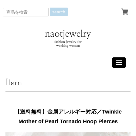
search
Toggle
navigati
Item
【送料無料】金属アレルギー対応／Twinkle
Mother of Pearl Tornado Hoop Pierces