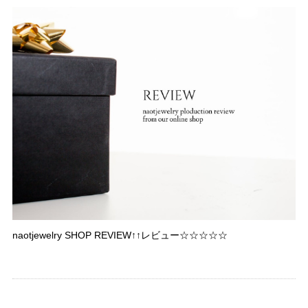
naotjewelry SHOP REVIEW↑↑レビュー☆☆☆☆☆