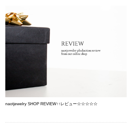
naotjewelry SHOP REVIEW↑↑レビュー☆☆☆☆☆