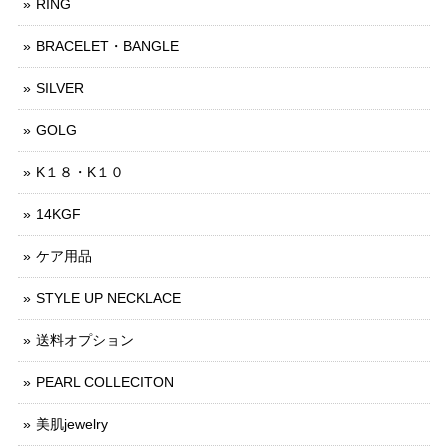
RING
BRACELET・BANGLE
SILVER
GOLG
K１８・K１０
14KGF
ケア用品
STYLE UP NECKLACE
送料オプション
PEARL COLLECITON
美肌jewelry